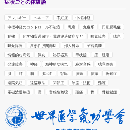
症状ごとの体験談
アレルギー
ヘルニア
不妊症
中枢神経
中枢神経のコントロール不能症
乳癌
免疫系
円形脱毛症
動物
化学物質過敏症・電磁波過敏症など
味覚障害
喘息
嗅覚障害
変形性股関節症
婦人科系
子宮筋腫
情報的な病気
気功
泌尿器系
甲状腺
癌・腫瘍
発達障害
神経
精神的な病気
絶対音感
聴覚障害
肌
肺
脳
脳出血
腎臓
腫瘍
腰痛
認知症
遠隔気功
遠隔療法
関節症
除霊・法術
難聴
電磁波過敏症
霊
音感性難聴
頭痛
骨
骨粗鬆症