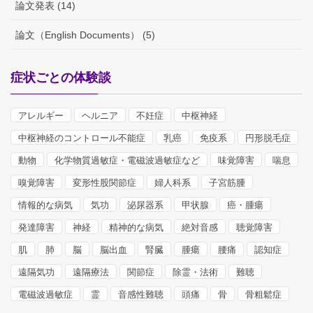
論文発表 (14)
論文（English Documents） (5)
症状ごとの体験談
アレルギー
ヘルニア
不妊症
中枢神経
中枢神経のコントロール不能症
乳癌
免疫系
円形脱毛症
動物
化学物質過敏症・電磁波過敏症など
味覚障害
喘息
嗅覚障害
変形性股関節症
婦人科系
子宮筋腫
情報的な病気
気功
泌尿器系
甲状腺
癌・腫瘍
発達障害
神経
精神的な病気
絶対音感
聴覚障害
肌
肺
脳
脳出血
腎臓
腫瘍
腰痛
認知症
遠隔気功
遠隔療法
関節症
除霊・法術
難聴
電磁波過敏症
霊
音感性難聴
頭痛
骨
骨粗鬆症