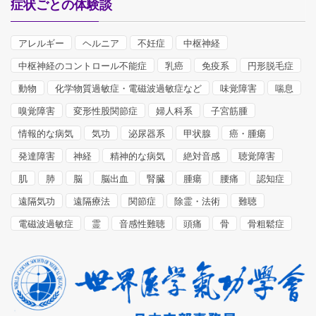
症状ごとの体験談
アレルギー
ヘルニア
不妊症
中枢神経
中枢神経のコントロール不能症
乳癌
免疫系
円形脱毛症
動物
化学物質過敏症・電磁波過敏症など
味覚障害
喘息
嗅覚障害
変形性股関節症
婦人科系
子宮筋腫
情報的な病気
気功
泌尿器系
甲状腺
癌・腫瘍
発達障害
神経
精神的な病気
絶対音感
聴覚障害
肌
肺
脳
脳出血
腎臓
腫瘍
腰痛
認知症
遠隔気功
遠隔療法
関節症
除霊・法術
難聴
電磁波過敏症
霊
音感性難聴
頭痛
骨
骨粗鬆症