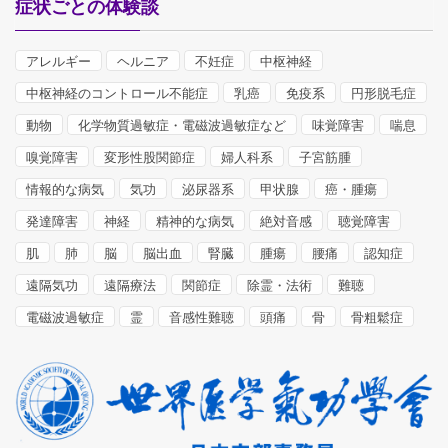
症状ごとの体験談
アレルギー
ヘルニア
不妊症
中枢神経
中枢神経のコントロール不能症
乳癌
免疫系
円形脱毛症
動物
化学物質過敏症・電磁波過敏症など
味覚障害
喘息
嗅覚障害
変形性股関節症
婦人科系
子宮筋腫
情報的な病気
気功
泌尿器系
甲状腺
癌・腫瘍
発達障害
神経
精神的な病気
絶対音感
聴覚障害
肌
肺
脳
脳出血
腎臓
腫瘍
腰痛
認知症
遠隔気功
遠隔療法
関節症
除霊・法術
難聴
電磁波過敏症
霊
音感性難聴
頭痛
骨
骨粗鬆症