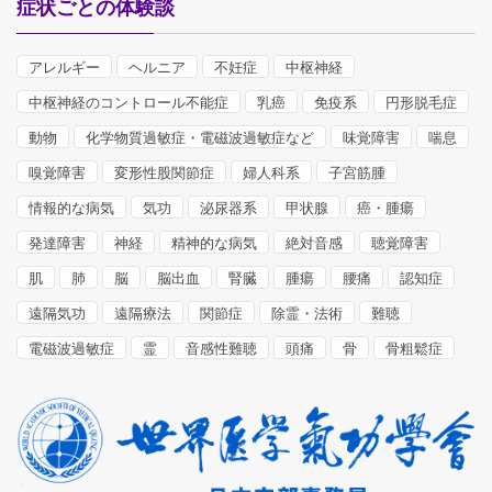
症状ごとの体験談
アレルギー
ヘルニア
不妊症
中枢神経
中枢神経のコントロール不能症
乳癌
免疫系
円形脱毛症
動物
化学物質過敏症・電磁波過敏症など
味覚障害
喘息
嗅覚障害
変形性股関節症
婦人科系
子宮筋腫
情報的な病気
気功
泌尿器系
甲状腺
癌・腫瘍
発達障害
神経
精神的な病気
絶対音感
聴覚障害
肌
肺
脳
脳出血
腎臓
腫瘍
腰痛
認知症
遠隔気功
遠隔療法
関節症
除霊・法術
難聴
電磁波過敏症
霊
音感性難聴
頭痛
骨
骨粗鬆症