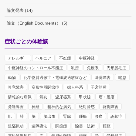
論文発表 (14)
論文（English Documents） (5)
症状ごとの体験談
アレルギー
ヘルニア
不妊症
中枢神経
中枢神経のコントロール不能症
乳癌
免疫系
円形脱毛症
動物
化学物質過敏症・電磁波過敏症など
味覚障害
喘息
嗅覚障害
変形性股関節症
婦人科系
子宮筋腫
情報的な病気
気功
泌尿器系
甲状腺
癌・腫瘍
発達障害
神経
精神的な病気
絶対音感
聴覚障害
肌
肺
脳
脳出血
腎臓
腫瘍
腰痛
認知症
遠隔気功
遠隔療法
関節症
除霊・法術
難聴
電磁波過敏症
霊
音感性難聴
頭痛
骨
骨粗鬆症