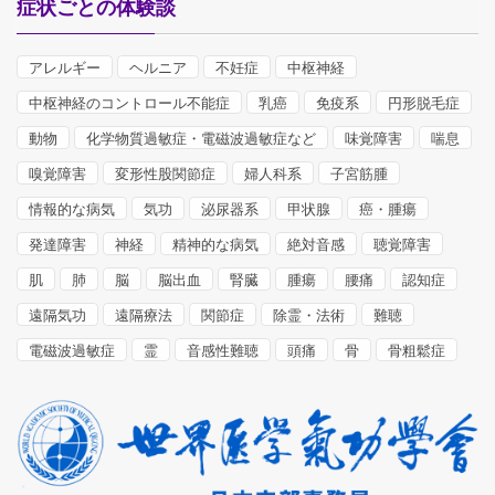
症状ごとの体験談
アレルギー
ヘルニア
不妊症
中枢神経
中枢神経のコントロール不能症
乳癌
免疫系
円形脱毛症
動物
化学物質過敏症・電磁波過敏症など
味覚障害
喘息
嗅覚障害
変形性股関節症
婦人科系
子宮筋腫
情報的な病気
気功
泌尿器系
甲状腺
癌・腫瘍
発達障害
神経
精神的な病気
絶対音感
聴覚障害
肌
肺
脳
脳出血
腎臓
腫瘍
腰痛
認知症
遠隔気功
遠隔療法
関節症
除霊・法術
難聴
電磁波過敏症
霊
音感性難聴
頭痛
骨
骨粗鬆症