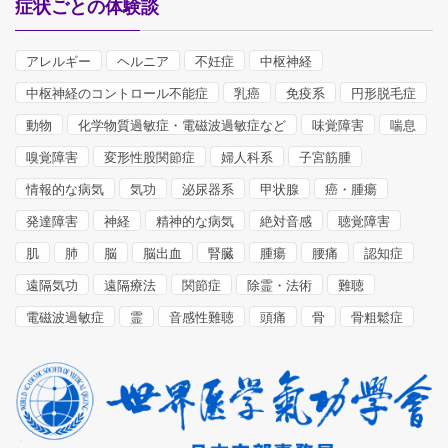
症状ごとの体験談
アレルギー
ヘルニア
不妊症
中枢神経
中枢神経のコントロール不能症
乳癌
免疫系
円形脱毛症
動物
化学物質過敏症・電磁波過敏症など
味覚障害
喘息
嗅覚障害
変形性股関節症
婦人科系
子宮筋腫
情報的な病気
気功
泌尿器系
甲状腺
癌・腫瘍
発達障害
神経
精神的な病気
絶対音感
聴覚障害
肌
肺
脳
脳出血
腎臓
腫瘍
腰痛
認知症
遠隔気功
遠隔療法
関節症
除霊・法術
難聴
電磁波過敏症
霊
音感性難聴
頭痛
骨
骨粗鬆症