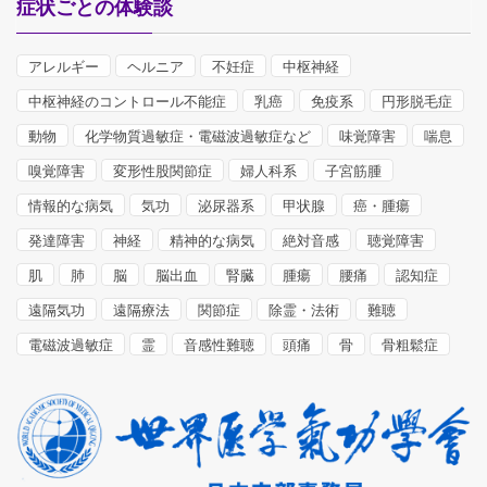
症状ごとの体験談
アレルギー
ヘルニア
不妊症
中枢神経
中枢神経のコントロール不能症
乳癌
免疫系
円形脱毛症
動物
化学物質過敏症・電磁波過敏症など
味覚障害
喘息
嗅覚障害
変形性股関節症
婦人科系
子宮筋腫
情報的な病気
気功
泌尿器系
甲状腺
癌・腫瘍
発達障害
神経
精神的な病気
絶対音感
聴覚障害
肌
肺
脳
脳出血
腎臓
腫瘍
腰痛
認知症
遠隔気功
遠隔療法
関節症
除霊・法術
難聴
電磁波過敏症
霊
音感性難聴
頭痛
骨
骨粗鬆症