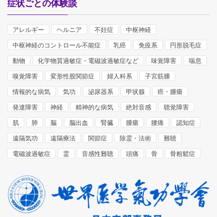
症状ごとの体験談
アレルギー
ヘルニア
不妊症
中枢神経
中枢神経のコントロール不能症
乳癌
免疫系
円形脱毛症
動物
化学物質過敏症・電磁波過敏症など
味覚障害
喘息
嗅覚障害
変形性股関節症
婦人科系
子宮筋腫
情報的な病気
気功
泌尿器系
甲状腺
癌・腫瘍
発達障害
神経
精神的な病気
絶対音感
聴覚障害
肌
肺
脳
脳出血
腎臓
腫瘍
腰痛
認知症
遠隔気功
遠隔療法
関節症
除霊・法術
難聴
電磁波過敏症
霊
音感性難聴
頭痛
骨
骨粗鬆症