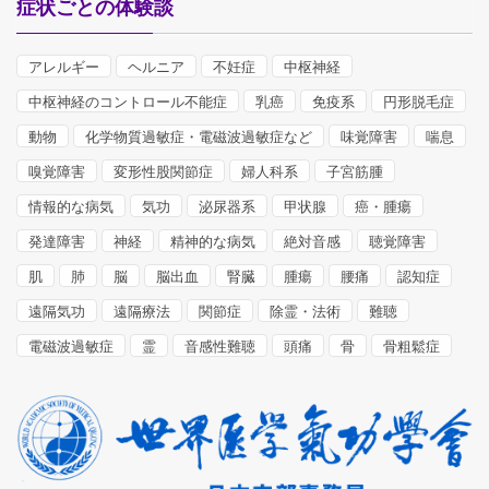
症状ごとの体験談
アレルギー
ヘルニア
不妊症
中枢神経
中枢神経のコントロール不能症
乳癌
免疫系
円形脱毛症
動物
化学物質過敏症・電磁波過敏症など
味覚障害
喘息
嗅覚障害
変形性股関節症
婦人科系
子宮筋腫
情報的な病気
気功
泌尿器系
甲状腺
癌・腫瘍
発達障害
神経
精神的な病気
絶対音感
聴覚障害
肌
肺
脳
脳出血
腎臓
腫瘍
腰痛
認知症
遠隔気功
遠隔療法
関節症
除霊・法術
難聴
電磁波過敏症
霊
音感性難聴
頭痛
骨
骨粗鬆症