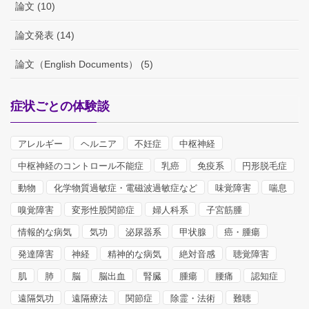
論文 (10)
論文発表 (14)
論文（English Documents） (5)
症状ごとの体験談
アレルギー
ヘルニア
不妊症
中枢神経
中枢神経のコントロール不能症
乳癌
免疫系
円形脱毛症
動物
化学物質過敏症・電磁波過敏症など
味覚障害
喘息
嗅覚障害
変形性股関節症
婦人科系
子宮筋腫
情報的な病気
気功
泌尿器系
甲状腺
癌・腫瘍
発達障害
神経
精神的な病気
絶対音感
聴覚障害
肌
肺
脳
脳出血
腎臓
腫瘍
腰痛
認知症
遠隔気功
遠隔療法
関節症
除霊・法術
難聴