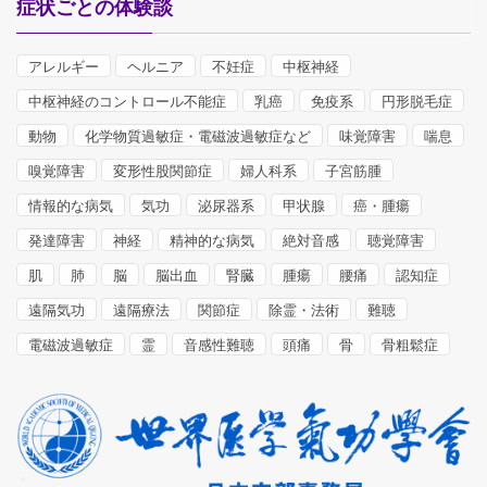
症状ごとの体験談
アレルギー
ヘルニア
不妊症
中枢神経
中枢神経のコントロール不能症
乳癌
免疫系
円形脱毛症
動物
化学物質過敏症・電磁波過敏症など
味覚障害
喘息
嗅覚障害
変形性股関節症
婦人科系
子宮筋腫
情報的な病気
気功
泌尿器系
甲状腺
癌・腫瘍
発達障害
神経
精神的な病気
絶対音感
聴覚障害
肌
肺
脳
脳出血
腎臓
腫瘍
腰痛
認知症
遠隔気功
遠隔療法
関節症
除霊・法術
難聴
電磁波過敏症
霊
音感性難聴
頭痛
骨
骨粗鬆症