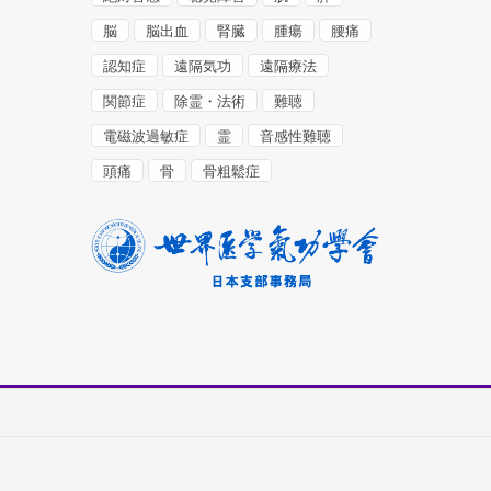
脳
脳出血
腎臓
腫瘍
腰痛
認知症
遠隔気功
遠隔療法
関節症
除霊・法術
難聴
電磁波過敏症
霊
音感性難聴
頭痛
骨
骨粗鬆症