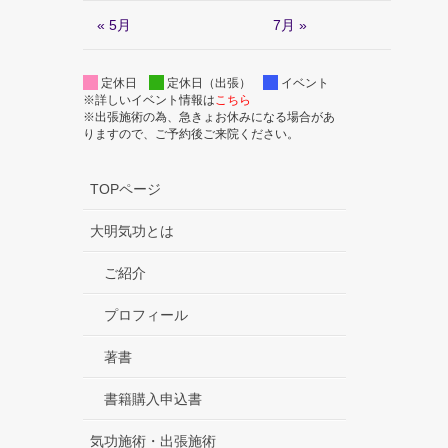
« 5月
7月 »
定休日
定休日（出張）
イベント
※詳しいイベント情報は
こちら
※出張施術の為、急きょお休みになる場合があ
りますので、ご予約後ご来院ください。
TOPページ
大明気功とは
ご紹介
プロフィール
著書
書籍購入申込書
気功施術・出張施術