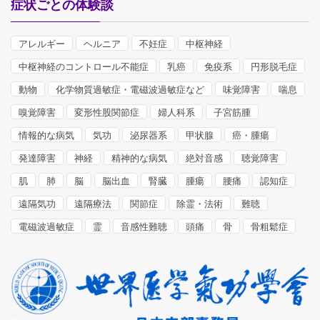
症状ごとの体験談
アレルギー
ヘルニア
不妊症
中枢神経
中枢神経のコントロール不能症
乳癌
免疫系
円形脱毛症
動物
化学物質過敏症・電磁波過敏症など
味覚障害
喘息
嗅覚障害
変形性股関節症
婦人科系
子宮筋腫
情報的な病気
気功
泌尿器系
甲状腺
癌・腫瘍
発達障害
神経
精神的な病気
絶対音感
聴覚障害
肌
肺
脳
脳出血
腎臓
腫瘍
腰痛
認知症
遠隔気功
遠隔療法
関節症
除霊・法術
難聴
電磁波過敏症
霊
音感性難聴
頭痛
骨
骨粗鬆症