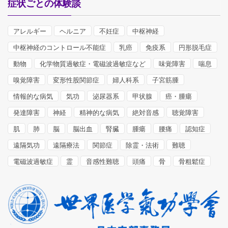
症状ごとの体験談
アレルギー
ヘルニア
不妊症
中枢神経
中枢神経のコントロール不能症
乳癌
免疫系
円形脱毛症
動物
化学物質過敏症・電磁波過敏症など
味覚障害
喘息
嗅覚障害
変形性股関節症
婦人科系
子宮筋腫
情報的な病気
気功
泌尿器系
甲状腺
癌・腫瘍
発達障害
神経
精神的な病気
絶対音感
聴覚障害
肌
肺
脳
脳出血
腎臓
腫瘍
腰痛
認知症
遠隔気功
遠隔療法
関節症
除霊・法術
難聴
電磁波過敏症
霊
音感性難聴
頭痛
骨
骨粗鬆症