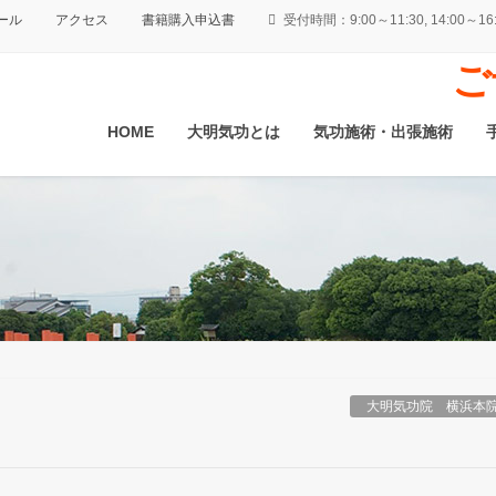
ール
アクセス
書籍購入申込書
受付時間：9:00～11:30, 14:0
ご
HOME
大明気功とは
気功施術・出張施術
大明気功院 横浜本