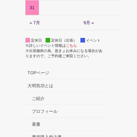
31
« 7月
9月 »
定休日
定休日（出張）
イベント
※詳しいイベント情報は
こちら
※出張施術の為、急きょお休みになる場合があ
りますので、ご予約後ご来院ください。
TOPページ
大明気功とは
ご紹介
プロフィール
著書
書籍購入申込書