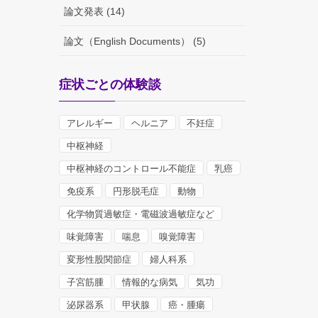
論文発表 (14)
論文（English Documents） (5)
症状ごとの体験談
アレルギー
ヘルニア
不妊症
中枢神経
中枢神経のコントロール不能症
乳癌
免疫系
円形脱毛症
動物
化学物質過敏症・電磁波過敏症など
味覚障害
喘息
嗅覚障害
変形性股関節症
婦人科系
子宮筋腫
情報的な病気
気功
泌尿器系
甲状腺
癌・腫瘍