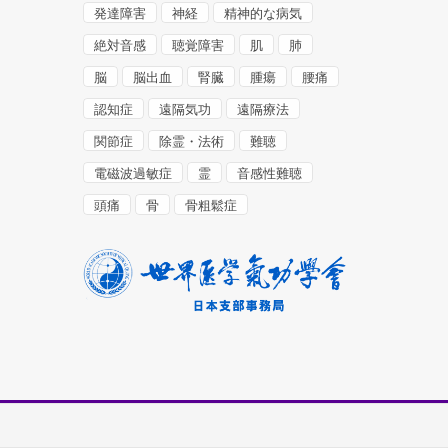
発達障害
神経
精神的な病気
絶対音感
聴覚障害
肌
肺
脳
脳出血
腎臓
腫瘍
腰痛
認知症
遠隔気功
遠隔療法
関節症
除霊・法術
難聴
電磁波過敏症
霊
音感性難聴
頭痛
骨
骨粗鬆症