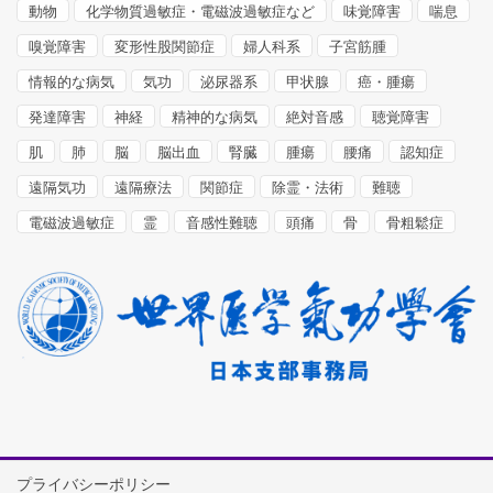
動物
化学物質過敏症・電磁波過敏症など
味覚障害
喘息
嗅覚障害
変形性股関節症
婦人科系
子宮筋腫
情報的な病気
気功
泌尿器系
甲状腺
癌・腫瘍
発達障害
神経
精神的な病気
絶対音感
聴覚障害
肌
肺
脳
脳出血
腎臓
腫瘍
腰痛
認知症
遠隔気功
遠隔療法
関節症
除霊・法術
難聴
電磁波過敏症
霊
音感性難聴
頭痛
骨
骨粗鬆症
プライバシーポリシー