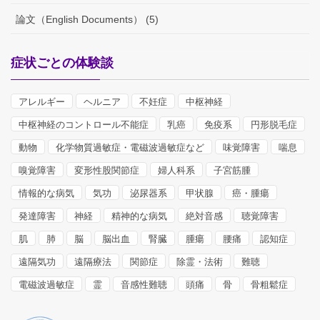
論文（English Documents） (5)
症状ごとの体験談
アレルギー
ヘルニア
不妊症
中枢神経
中枢神経のコントロール不能症
乳癌
免疫系
円形脱毛症
動物
化学物質過敏症・電磁波過敏症など
味覚障害
喘息
嗅覚障害
変形性股関節症
婦人科系
子宮筋腫
情報的な病気
気功
泌尿器系
甲状腺
癌・腫瘍
発達障害
神経
精神的な病気
絶対音感
聴覚障害
肌
肺
脳
脳出血
腎臓
腫瘍
腰痛
認知症
遠隔気功
遠隔療法
関節症
除霊・法術
難聴
電磁波過敏症
霊
音感性難聴
頭痛
骨
骨粗鬆症