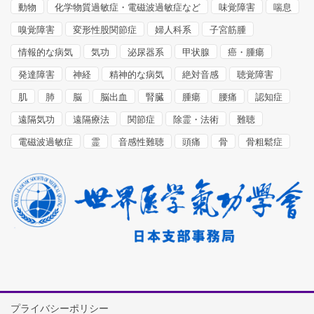
動物
化学物質過敏症・電磁波過敏症など
味覚障害
喘息
嗅覚障害
変形性股関節症
婦人科系
子宮筋腫
情報的な病気
気功
泌尿器系
甲状腺
癌・腫瘍
発達障害
神経
精神的な病気
絶対音感
聴覚障害
肌
肺
脳
脳出血
腎臓
腫瘍
腰痛
認知症
遠隔気功
遠隔療法
関節症
除霊・法術
難聴
電磁波過敏症
霊
音感性難聴
頭痛
骨
骨粗鬆症
プライバシーポリシー