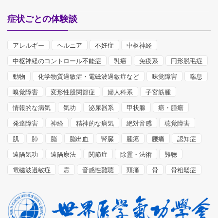
症状ごとの体験談
アレルギー
ヘルニア
不妊症
中枢神経
中枢神経のコントロール不能症
乳癌
免疫系
円形脱毛症
動物
化学物質過敏症・電磁波過敏症など
味覚障害
喘息
嗅覚障害
変形性股関節症
婦人科系
子宮筋腫
情報的な病気
気功
泌尿器系
甲状腺
癌・腫瘍
発達障害
神経
精神的な病気
絶対音感
聴覚障害
肌
肺
脳
脳出血
腎臓
腫瘍
腰痛
認知症
遠隔気功
遠隔療法
関節症
除霊・法術
難聴
電磁波過敏症
霊
音感性難聴
頭痛
骨
骨粗鬆症