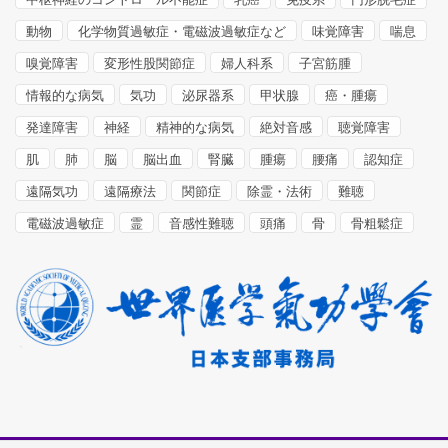
動物
化学物質過敏症・電磁波過敏症など
味覚障害
喘息
嗅覚障害
変形性股関節症
婦人科系
子宮筋腫
情報的な病気
気功
泌尿器系
甲状腺
癌・腫瘍
発達障害
神経
精神的な病気
絶対音感
聴覚障害
肌
肺
脳
脳出血
腎臓
腫瘍
腰痛
認知症
遠隔気功
遠隔療法
関節症
除霊・法術
難聴
電磁波過敏症
霊
音感性難聴
頭痛
骨
骨粗鬆症