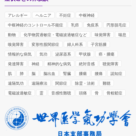
アレルギー
ヘルニア
不妊症
中枢神経
中枢神経のコントロール不能症
乳癌
免疫系
円形脱毛症
動物
化学物質過敏症・電磁波過敏症など
味覚障害
喘息
嗅覚障害
変形性股関節症
婦人科系
子宮筋腫
情報的な病気
気功
泌尿器系
甲状腺
癌・腫瘍
発達障害
神経
精神的な病気
絶対音感
聴覚障害
肌
肺
脳
脳出血
腎臓
腫瘍
腰痛
認知症
遠隔気功
遠隔療法
関節症
除霊・法術
難聴
電磁波過敏症
霊
音感性難聴
頭痛
骨
骨粗鬆症