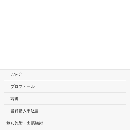
« 7月
9月 »
定休日
定休日（出張）
イベント
※詳しいイベント情報は
こちら
※出張施術の為、急きょお休みになる場合がありますので、ご予約後ご来院
ください。
TOPページ
大明気功とは
ご紹介
プロフィール
著書
書籍購入申込書
気功施術・出張施術